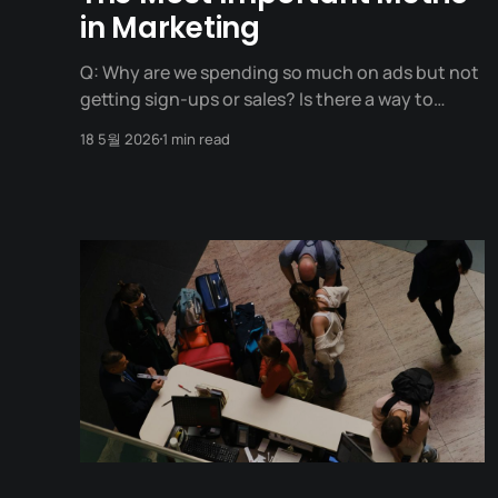
in Marketing
Q: Why are we spending so much on ads but not
getting sign-ups or sales? Is there a way to
measure true marketing success?
18 5월 2026
1 min read
The Conversion Rate is the percentage of
visitors to your website or app who complete a
desired goal or action (such as making a
purchase,