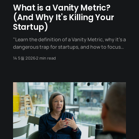
What is a Vanity Metric?
(And Why It's Killing Your
Startup)
"Learn the definition of a Vanity Metric, why it's a
dangerous trap for startups, and how to focus
on Actionable Metrics for better decision-
14 5월 2026
2 min read
making." (Glossary: Vanity Metric) 1. What is a
Vanity Metric? A Vanity Metric is a number that
looks great on paper—often