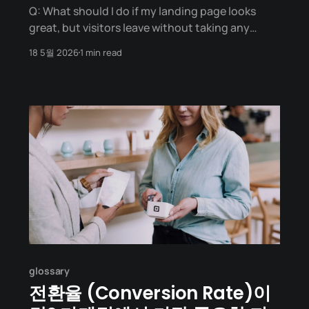
Q: What should I do if my landing page looks
great, but visitors leave without taking any
action? A CTA (Call To Action) is a marketing
18 5월 2026
1 min read
term for any device designed to prompt an
immediate response or encourage an immediate
sale. It most commonly takes the form of a
prominent
glossary
전환율 (Conversion Rate)이