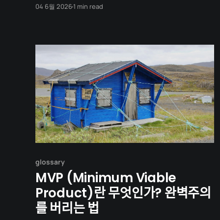
experiences and figure out how to do better
04 6월 2026
1 min read
next time. Instead of writing a long, complicated
essay, you only need to answer three simple
things: How to write a KPT 1. Keep: What went
glossary
MVP (Minimum Viable
Product)란 무엇인가? 완벽주의
를 버리는 법