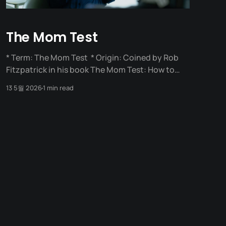
The Mom Test
* Term: The Mom Test * Origin: Coined by Rob
Fitzpatrick in his book The Mom Test: How to
talk to customers & learn if your business is a
13 5월 2026
1 min read
good idea when everyone is lying to you.
Definition "The Mom Test" is a set of rules for
asking good customer