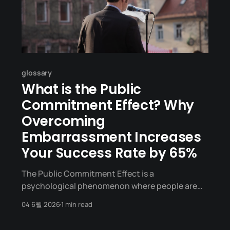
glossary
What is the Public
Commitment Effect? Why
Overcoming
Embarrassment Increases
Your Success Rate by 65%
The Public Commitment Effect is a
psychological phenomenon where people are
significantly more likely to stick to a goal or a
04 6월 2026
1 min read
new resolution if they declare it publicly to
others, rather than keeping it to themselves.