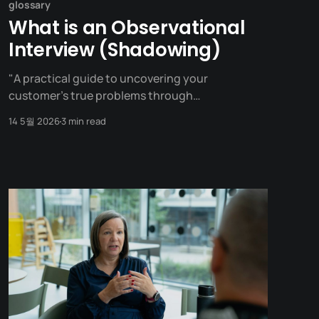
glossary
What is an Observational
Interview (Shadowing)
"A practical guide to uncovering your
customer's true problems through
observational interviews and shadowing." "If I
14 5월 2026
3 min read
had asked people what they wanted, they would
have said faster horses." - (Often attributed to
Henry Ford) To truly understand your
customers, simply asking questions and
listening to