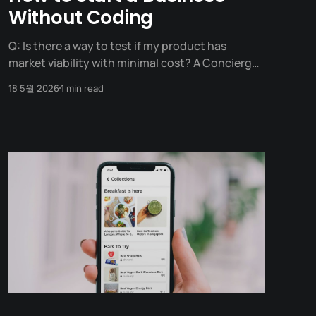
Without Coding
Q: Is there a way to test if my product has
market viability with minimal cost? A Concierge
MVP is a validation method where you provide a
18 5월 2026
1 min read
highly personalized, manual service to a small
group of customers without building any
automated technology or apps. It’s named after
a hotel