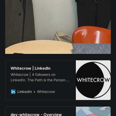
Whitecrow | LinkedIn
Whitecrow | 4 followers on
LinkedIn. The Path is the Person.
The Grand Tour Service for the AI
Era: A digital pilgrimage to find
LinkedIn
Whitecrow
your true north. | Whitecrow
develops a digital pilgrimage
platform democratizing the Grand
Tour for the AI era. We are
dev-whitecrow - Overview