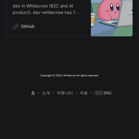
Sherpas, providing perspectives
dev in Whitecrow (B2C and AI
not answers. We borrow the lenses
product). dev-whitecrow has 7
of legends to bring clarity to your
repositories available. Follow their
struggles.
code on GitHub.
GitHub
Copyright ⓒ 2026. Whitecrow All rights reserved.
홈
소개
커뮤니티
자료
🇺🇸 ENG