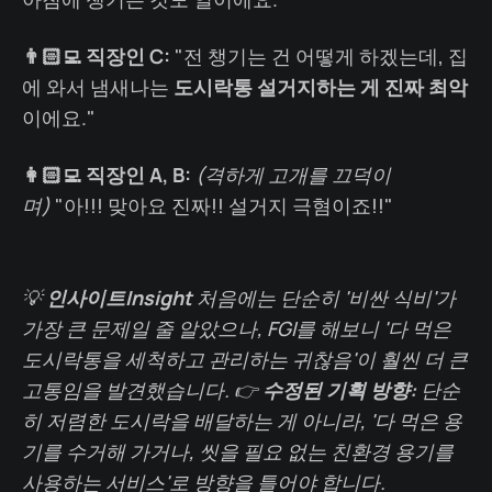
👨🏻‍💻 직장인 C:
"전 챙기는 건 어떻게 하겠는데, 집
에 와서 냄새나는
도시락통 설거지하는 게 진짜 최악
이에요."
👩🏻‍💻 직장인 A, B:
(격하게 고개를 끄덕이
며)
"아!!! 맞아요 진짜!! 설거지 극혐이죠!!"
💡
인사이트Insight
처음에는 단순히 '비싼 식비'가
가장 큰 문제일 줄 알았으나, FGI를 해보니 '다 먹은
도시락통을 세척하고 관리하는 귀찮음'이 훨씬 더 큰
고통임을 발견했습니다. 👉
수정된 기획 방향:
단순
히 저렴한 도시락을 배달하는 게 아니라, '다 먹은 용
기를 수거해 가거나, 씻을 필요 없는 친환경 용기를
사용하는 서비스'로 방향을 틀어야 합니다.