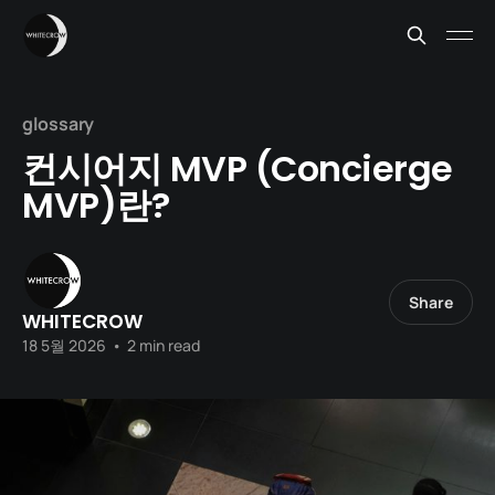
glossary
컨시어지 MVP (Concierge
MVP)란?
Share
WHITECROW
18 5월 2026
•
2 min read