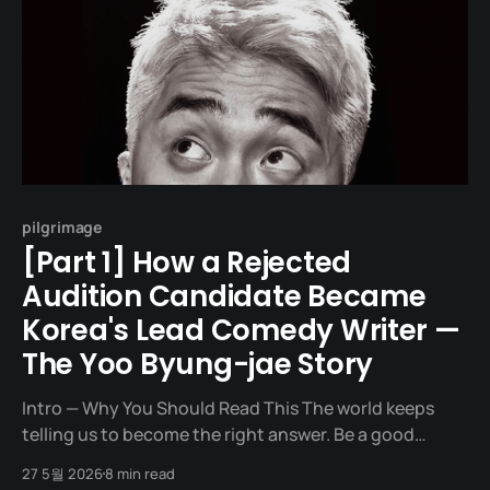
pilgrimage
[Part 1] How a Rejected
Audition Candidate Became
Korea's Lead Comedy Writer —
The Yoo Byung-jae Story
Intro — Why You Should Read This The world keeps
telling us to become the right answer. Be a good
student. Fit in. Do not break the mood. But every so
27 5월 2026
8 min read
often, someone slips through those right answers and