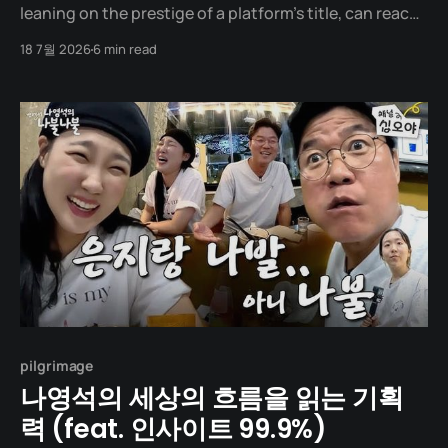
leaning on the prestige of a platform's title, can reach
the highest peaks from the lowest valleys." When Na
18 7월 2026
6 min read
Young-seok announced his first project after moving
to tvN in 2013, the broadcasting industry was highly
skeptical.
pilgrimage
나영석의 세상의 흐름을 읽는 기획
력 (feat. 인사이트 99.9%)