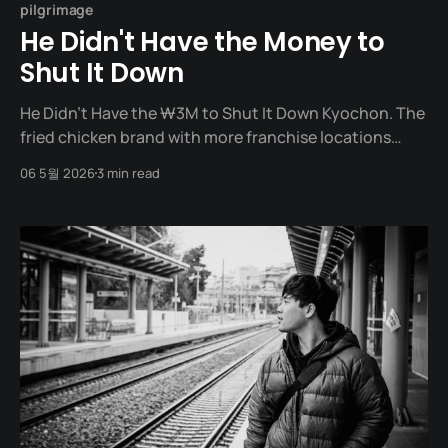
pilgrimage
He Didn't Have the Money to
Shut It Down
He Didn't Have the ₩3M to Shut It Down Kyochon. The
fried chicken brand with more franchise locations
than any other in South Korea. The founder, Chairman
06 5월 2026
3 min read
Kwon Won-kang, did not start with a grand vision. He
started from a time when he "wanted to fail