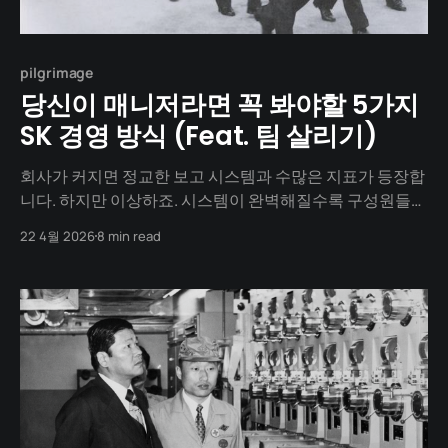
pilgrimage
당신이 매니저라면 꼭 봐야할 5가지
SK 경영 방식 (Feat. 팀 살리기)
회사가 커지면 정교한 보고 시스템과 수많은 지표가 등장합
니다. 하지만 이상하죠. 시스템이 완벽해질수록 구성원들의
야성은 사라지고, 조직은 천천히 가라앉는 배처럼 무거워집
22 4월 2026
8 min read
니다. 40년 전, 덩치가 커진 SK를 마주한 최종현은 이 '조직
의 노화'라는 난제를 풀기 위해 누구도 가보지 않은 길을 설
계했습니다. 📍 1. 혼돈: 질서가 통하지 않는 거대 조직의 습
격 1970년대