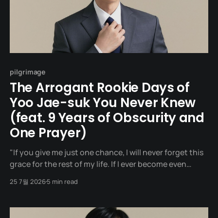
pilgrimage
The Arrogant Rookie Days of
Yoo Jae-suk You Never Knew
(feat. 9 Years of Obscurity and
One Prayer)
"If you give me just one chance, I will never forget this
grace for the rest of my life. If I ever become even
slightly arrogant in the future, I will gladly accept
25 7월 2026
5 min read
whatever harsh punishment you give me." We often
think of Yoo Jae-suk as a