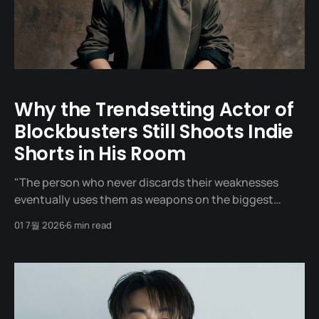
Why the Trendsetting Actor of
Blockbusters Still Shoots Indie
Shorts in His Room
"The person who never discards their weaknesses
eventually uses them as weapons on the biggest
stages." One day in 2020, a man sat across from
01 7월 2026
6 min read
director Yeon Sang-ho at a meeting table. It was a
meeting to offer him the role of 'Captain Seo', the