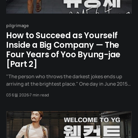
pilgrimage
How to Succeed as Yourself
Inside a Big Company — The
Four Years of Yoo Byung-jae
[Part 2]
"The person who throws the darkest jokes ends up
arriving at the brightest place." One day in June 2015,
a man stands in front of a building in Hapjeong-dong,
03 6월 2026
7 min read
Seoul. The building he walks into is YG Entertainment,
the most glamorous music label in Korea, where Big