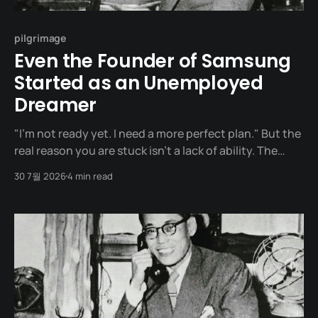
pilgrimage
Even the Founder of Samsung
Started as an Unemployed
Dreamer
"I’m not ready yet. I need a more perfect plan." But the
real reason you are stuck isn't a lack of ability. The
founder of Samsung, Lee Byung-chull (Ho-am), once
30 7월 2026
4 min read
said: "Planning and action are like the front and back
wheels of