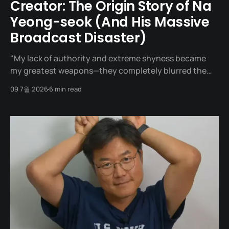
Creator: The Origin Story of Na
Yeong-seok (And His Massive
Broadcast Disaster)
"My lack of authority and extreme shyness became
my greatest weapons—they completely blurred the
lines between the front and back of the camera." May
09 7월 2026
6 min read
7, 2024. The 60th Baeksang Arts Awards. For a TV
director, being nominated for Best Picture or Best
Director is par for the