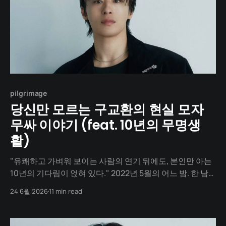
pilgrimage
당신만 모르는 구교환의 현실 모자
무싸 이야기 (feat. 10년의 무명생
활)
"유쾌하고 가벼워 보이는 사람의 연기 뒤에도, 본인만 아는
10년의 기다림이 얹혀 있다." 2022년 5월의 어느 밤. 한 남
자가 제58회 백상예술대상 무대 위에 서 있습니다. 넷플릭
24 6월 2026
11 min read
스 「D.P.」의 한호열 역으로 TV 부문 남자 신인 연기상을 받
는 배우. 그는 대세가 되었고, 수많은 광고와 대작 영화의 주
연 자리를 꿰찬 사람입니다.