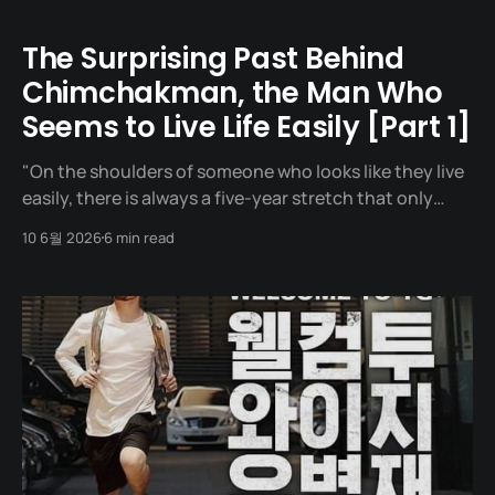
The Surprising Past Behind
Chimchakman, the Man Who
Seems to Live Life Easily [Part 1]
"On the shoulders of someone who looks like they live
easily, there is always a five-year stretch that only
they know about." One evening in August 2025, a man
10 6월 2026
6 min read
sits on the stage of MBC's Radio Star. An internet
broadcaster with a channel of 4.