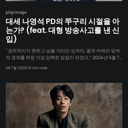
pilgrimage
대세 나영석 PD의 쭈구리 시절을 아
는가? (feat. 대형 방송사고를 낸 신
입)
"권위적이지 못하고 낯을 가리던 성격이, 결국 카메라 앞뒤
의 경계를 허문 가장 강력한 장점이 되었다." 2024년 5월 7
일. 제60회 백상예술대상 무대. 보통의 연출자라면 작품상
08 7월 2026
10 min read
이나 연출상 후보에 오르는 것이 당연한 자리입니다. 하지
만 한 남자가 'TV 부문 남자 예능상(예능인상)' 수상자로 호
명되어 무대에 오릅니다. 그는 다름 아닌 대한민국의 스타