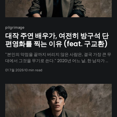
pilgrimage
대작 주연 배우가, 여전히 방구석 단
편영화를 찍는 이유 (feat. 구교환)
"본인의 약점을 끝까지 버리지 않은 사람은, 결국 가장 큰 무
대에서 그것을 무기로 쓴다." 2020년 어느 날, 한 남자가 연
상호 감독과 미팅 테이블에 마주 앉습니다. 한국 영화계에
01 7월 2026
10 min read
서 가장 주목받는 대작, 좀비 블록버스터 「반도」의 악역
'서 대위' 자리를 제안받는 자리. 그는 당시 독립영화계에서
는 이름이 알려졌지만, 100억 대