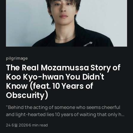
pilgrimage
The Real Mozamussa Story of
Koo Kyo-hwan You Didn't
Know (feat. 10 Years of
Obscurity)
"Behind the acting of someone who seems cheerful
and light-hearted lies 10 years of waiting that only he
knows." One night in May 2022. A man stands on the
24 6월 2026
6 min read
stage of the 58th Baeksang Arts Awards. An actor