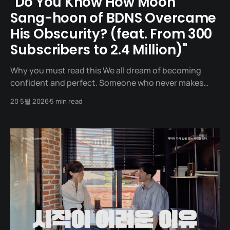
"Do You Know How Moon
Sang-hoon of BDNS Overcame
His Obscurity? (feat. From 300
Subscribers to 2.4 Million)"
Why you must read this We all dream of becoming
confident and perfect. Someone who never makes
mistakes, never trembles, and speaks smoothly. In
20 5월 2026
5 min read
reality, however, we are closer to being socially
awkward, having our voices tremble in meetings, and
kicking our blankets at night, dwelling on our words.
The