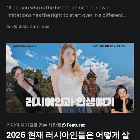
"A person who is the first to admit their own
limitations has the right to start over in a different
place." One day in 2018, a man opens the door to a
15 6월 2026
8 min read
friend’s studio and walks in. In his hands, he carries a
laptop and a gaming
기꺼이 자기길을 걷는 사람들
Featured
2026 현재 러시아인들은 어떻게 살