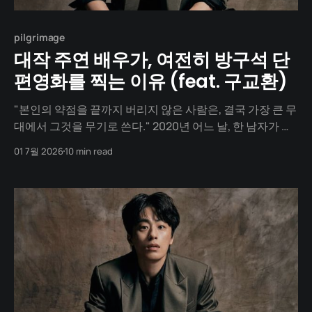
pilgrimage
대작 주연 배우가, 여전히 방구석 단
편영화를 찍는 이유 (feat. 구교환)
"본인의 약점을 끝까지 버리지 않은 사람은, 결국 가장 큰 무
대에서 그것을 무기로 쓴다." 2020년 어느 날, 한 남자가 연
상호 감독과 미팅 테이블에 마주 앉습니다. 한국 영화계에
01 7월 2026
10 min read
서 가장 주목받는 대작, 좀비 블록버스터 「반도」의 악역
'서 대위' 자리를 제안받는 자리. 그는 당시 독립영화계에서
는 이름이 알려졌지만, 100억 대