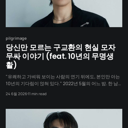
pilgrimage
당신만 모르는 구교환의 현실 모자
무싸 이야기 (feat. 10년의 무명생
활)
"유쾌하고 가벼워 보이는 사람의 연기 뒤에도, 본인만 아는
10년의 기다림이 얹혀 있다." 2022년 5월의 어느 밤. 한 남
자가 제58회 백상예술대상 무대 위에 서 있습니다. 넷플릭
24 6월 2026
11 min read
스 「D.P.」의 한호열 역으로 TV 부문 남자 신인 연기상을 받
는 배우. 그는 대세가 되었고, 수많은 광고와 대작 영화의 주
연 자리를 꿰찬 사람입니다.