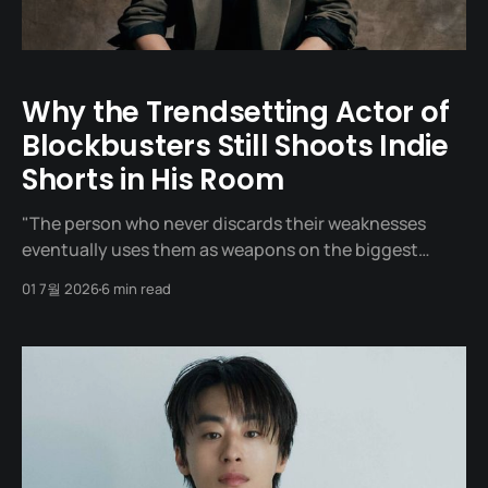
Why the Trendsetting Actor of
Blockbusters Still Shoots Indie
Shorts in His Room
"The person who never discards their weaknesses
eventually uses them as weapons on the biggest
stages." One day in 2020, a man sat across from
01 7월 2026
6 min read
director Yeon Sang-ho at a meeting table. It was a
meeting to offer him the role of 'Captain Seo', the