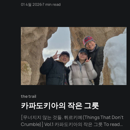
인이 겪는 이 우울과 번아웃의 근원은 '행복'이 없어
01 4월 2026
7 min read
서가 아니라 '의미'가 없기 때문입니다. 어떻게 살아
야 할지 막막하다면, 행복을 좇는 쳇바퀴에서 내려오
고 싶다면, 이 글이 당신의 나침반이 되주리라 생각됩
니다. 죽음의
the trail
카파도키아의 작은 그릇
[무너지지 않는 것들. 튀르키예(Things That Don't
Crumble)] Vol.1 카파도키아의 작은 그릇 To read