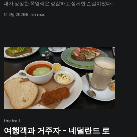
내가 상상한 쪽염색은 정갈하고 섬세한 손길이었다.
하얀 모시가 푸른 물에 잠기는 우아한 정적. 쿵쿵쿵!
14 3월 2026
5 min read
"일어나셔야돼요!" 해가 뜨기 전부터 문을 두드리는
소리가 방 전체를 울리고 사라졌다. 전날 하루내 운전
을 한지라 잠에서 미처 다 깨지도 못한 채 옷만 챙겨입
고 밖으로 향한다.
the trail
여행객과 거주자 - 네덜란드 로