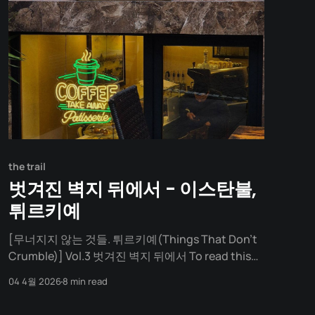
the trail
벗겨진 벽지 뒤에서 - 이스탄불,
튀르키예
[무너지지 않는 것들. 튀르키예(Things That Don't
Crumble)] Vol.3 벗겨진 벽지 뒤에서 To read this
post in English and keep up with future articles,
04 4월 2026
8 min read
please check out the author's blog. 수천 년의 피
비린내 입장료만 무려 10만 원. 게다가 곳곳은 보수