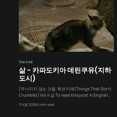
혼돈: 질서가 통하지 않는 거대 조직의 습격 1970년
대
the trail
삶 - 카파도키아 데린쿠유(지하
도시)
[무너지지 않는 것들. 튀르키예(Things That Don't
Crumble)] Vol.4 삶 To read this post in English
and keep up with future articles, please check
11 4월 2026
5 min read
out the author's blog. 허리를 숙여야 했다. 아니, 거
의 기어간다고 표현하는 게 맞다. 천장이 너무 낮다.