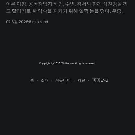
이른 아침, 공동창업자 하민, 수빈, 경서와 함께 섬진강을 끼
고 달리기로 한 약속을 지키기 위해 일찍 눈을 떴다. 우중충
할 거라는 일기예보와 달리 날씨는 눈부시게 맑았다. 양옆
07 8월 2026
8 min read
으로 쭉 뻗은 메타세쿼이아 길 사이로 찰랑거리는 아침 햇살
이 스며들고 있었다. 초여름이라 아직 매미 소리는 들리지
않았고, 대신 뻐꾸기 소리가 완벽한 ASMR이 되어 귓가를 맴
돌았다. 논길을
Copyright ⓒ 2026. Whitecrow All rights reserved.
홈
소개
커뮤니티
자료
🇺🇸 ENG