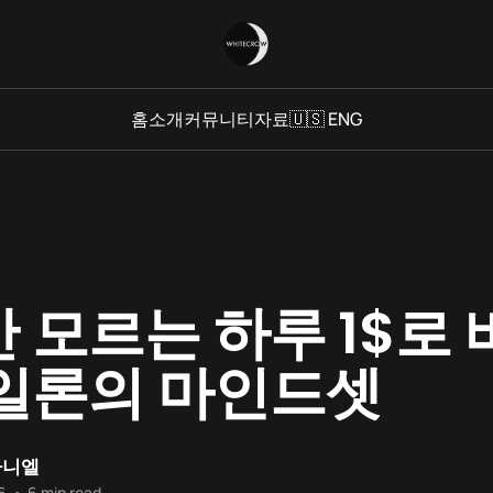
홈
소개
커뮤니티
자료
🇺🇸 ENG
 모르는 하루 1$로
일론의 마인드셋
다니엘
6
•
6 min read