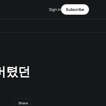
Sign in
Subscribe
 버텼던
Share