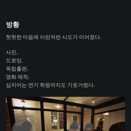
방황
헛헛한 마음에 이런저런 시도가 이어졌다.
사진,
드로잉,
독립출판,
영화 제작,
심지어는 연기 학원까지도 기웃거렸다.