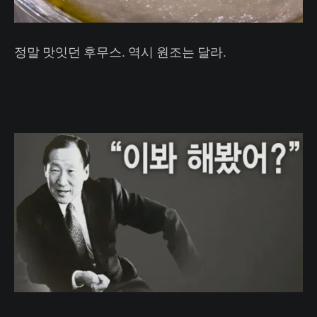
정말 맛잇던 후무스. 역시 원조는 달라.