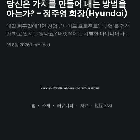
당신은 가치를 만들어 내는 방법을
아는가? - 정주영 회장(Hyundai)
매일 퇴근길에 '1인 창업', '사이드 프로젝트', '부업'을 검색
만 하고 있지는 않나요? 머릿속에는 기발한 아이디어가 넘
치지만, 1년이 지나도록 세상에 내놓은 결과물은 단 하나도
05 8월 2026
7 min read
없지 않나요? "아직 기획이 덜 돼서", "개발을 할 줄 몰라서",
"자본이 없어서"... 수많은 핑계를 대며
Copyright ⓒ 2026. Whitecrow All rights reserved.
홈
소개
커뮤니티
자료
🇺🇸 ENG