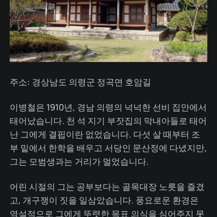
주소: 경상남도 의령군 정곡면 호암길
이병철은 1910년, 경남 의령의 넉넉한 선비 집안에서
태어났습니다. 천 석 지기 부잣집의 막내아들로 태어
난 그에게 결핍이란 없었습니다. 다섯 살 때부터 조
부 밑에서 한학을 배우고 서당인 문산정에 다녔지만,
그는 모범생과는 거리가 멀었습니다.
어린 시절의 그는 공부보다는 골목대장 노릇을 즐겼
고, 개구쟁이 짓을 일삼았습니다. 풍요로운 환경은
역설적으로 그에게 뚜렷한 목표 의식을 심어주지 못