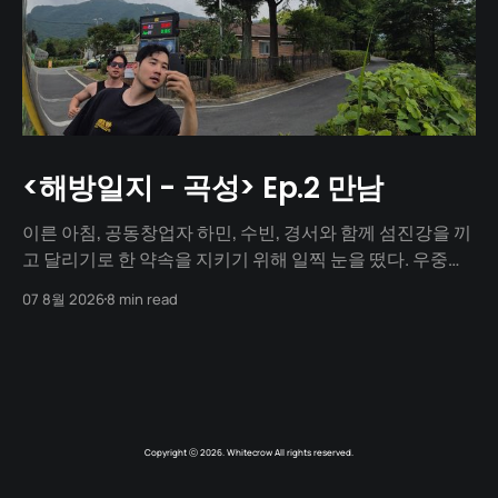
<해방일지 - 곡성> Ep.2 만남
이른 아침, 공동창업자 하민, 수빈, 경서와 함께 섬진강을 끼
고 달리기로 한 약속을 지키기 위해 일찍 눈을 떴다. 우중충
할 거라는 일기예보와 달리 날씨는 눈부시게 맑았다. 양옆
07 8월 2026
8 min read
으로 쭉 뻗은 메타세쿼이아 길 사이로 찰랑거리는 아침 햇살
이 스며들고 있었다. 초여름이라 아직 매미 소리는 들리지
않았고, 대신 뻐꾸기 소리가 완벽한 ASMR이 되어 귓가를 맴
돌았다. 논길을
Copyright ⓒ 2026. Whitecrow All rights reserved.