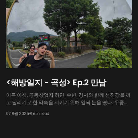
<해방일지 - 곡성> Ep.2 만남
이른 아침, 공동창업자 하민, 수빈, 경서와 함께 섬진강을 끼
고 달리기로 한 약속을 지키기 위해 일찍 눈을 떴다. 우중충
할 거라는 일기예보와 달리 날씨는 눈부시게 맑았다. 양옆
07 8월 2026
8 min read
으로 쭉 뻗은 메타세쿼이아 길 사이로 찰랑거리는 아침 햇살
이 스며들고 있었다. 초여름이라 아직 매미 소리는 들리지
않았고, 대신 뻐꾸기 소리가 완벽한 ASMR이 되어 귓가를 맴