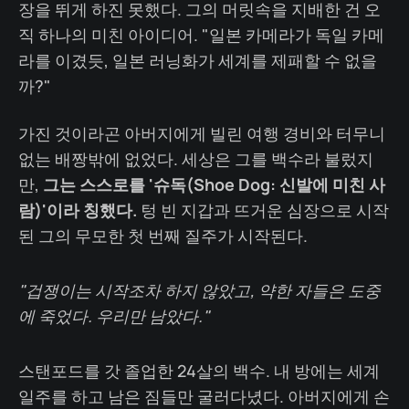
장을 뛰게 하진 못했다. 그의 머릿속을 지배한 건 오
직 하나의 미친 아이디어. "일본 카메라가 독일 카메
라를 이겼듯, 일본 러닝화가 세계를 제패할 수 없을
까?"
가진 것이라곤 아버지에게 빌린 여행 경비와 터무니
없는 배짱밖에 없었다. 세상은 그를 백수라 불렀지
만,
그는 스스로를 '슈독(Shoe Dog: 신발에 미친 사
람)'이라 칭했다.
텅 빈 지갑과 뜨거운 심장으로 시작
된 그의 무모한 첫 번째 질주가 시작된다.
"겁쟁이는 시작조차 하지 않았고, 약한 자들은 도중
에 죽었다. 우리만 남았다."
스탠포드를 갓 졸업한 24살의 백수. 내 방에는 세계
일주를 하고 남은 짐들만 굴러다녔다. 아버지에게 손