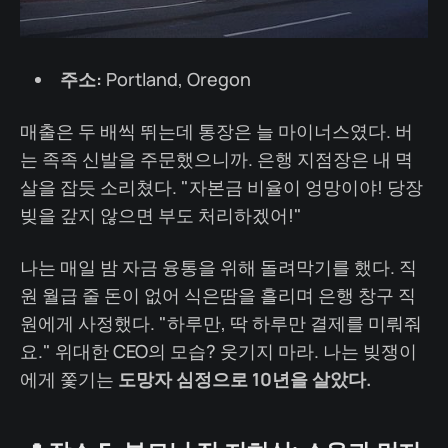
주소:
Portland, Oregon
매출은 두 배씩 뛰는데 통장은 늘 마이너스였다. 버
는 족족 신발을 주문했으니까. 은행 지점장은 내 멱
살을 잡듯 소리쳤다. "자본금 비율이 엉망이야! 당장
빚을 갚지 않으면 부도 처리하겠어!"
나는 매일 밤 자금 융통을 위해 돌려막기를 했다. 직
원 월급 줄 돈이 없어 식은땀을 흘리며 은행 창구 직
원에게 사정했다. "하루만, 딱 하루만 결제를 미뤄줘
요." 위대한 CEO의 모습? 웃기지 마라. 나는 빚쟁이
에게 쫓기는
도망자 심정으로 10년을 살았다.