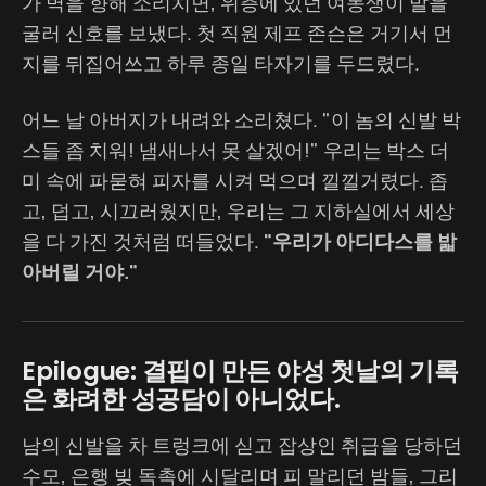
가 벽을 향해 소리치면, 위층에 있던 여동생이 발을
굴러 신호를 보냈다. 첫 직원 제프 존슨은 거기서 먼
지를 뒤집어쓰고 하루 종일 타자기를 두드렸다.
어느 날 아버지가 내려와 소리쳤다. "이 놈의 신발 박
스들 좀 치워! 냄새나서 못 살겠어!" 우리는 박스 더
미 속에 파묻혀 피자를 시켜 먹으며 낄낄거렸다. 좁
고, 덥고, 시끄러웠지만, 우리는 그 지하실에서 세상
을 다 가진 것처럼 떠들었다.
"우리가 아디다스를 밟
아버릴 거야."
Epilogue: 결핍이 만든 야성 첫날의 기록
은 화려한 성공담이 아니었다.
남의 신발을 차 트렁크에 싣고 잡상인 취급을 당하던
수모, 은행 빚 독촉에 시달리며 피 말리던 밤들, 그리