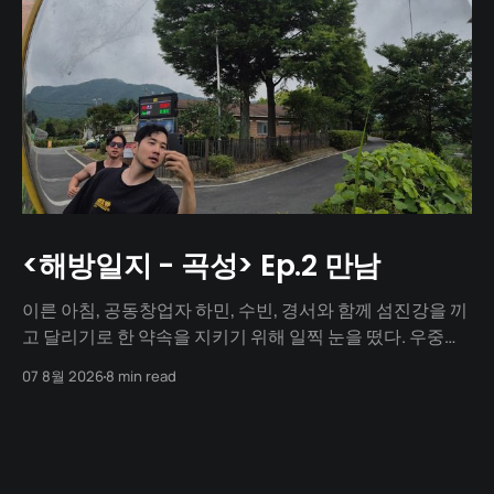
<해방일지 - 곡성> Ep.2 만남
이른 아침, 공동창업자 하민, 수빈, 경서와 함께 섬진강을 끼
고 달리기로 한 약속을 지키기 위해 일찍 눈을 떴다. 우중충
할 거라는 일기예보와 달리 날씨는 눈부시게 맑았다. 양옆
07 8월 2026
8 min read
으로 쭉 뻗은 메타세쿼이아 길 사이로 찰랑거리는 아침 햇살
이 스며들고 있었다. 초여름이라 아직 매미 소리는 들리지
않았고, 대신 뻐꾸기 소리가 완벽한 ASMR이 되어 귓가를 맴
돌았다. 논길을