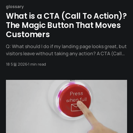
glossary
What is a CTA (Call To Action)?
The Magic Button That Moves
Customers
Q: What should I do if my landing page looks great, but
visitors leave without taking any action? A CTA (Call
To Action) is a marketing term for any device designed
18 5월 2026
1 min read
to prompt an immediate response or encourage an
immediate sale. It most commonly takes the form of a
prominent