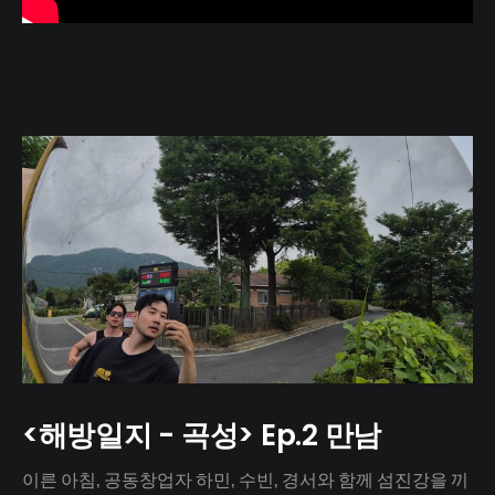
<해방일지 - 곡성> Ep.2 만남
이른 아침, 공동창업자 하민, 수빈, 경서와 함께 섬진강을 끼