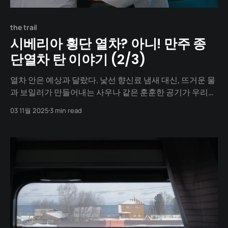
the trail
시베리아 횡단 열차? 아니! 만주 종
단열차 탄 이야기 (2/3)
열차 안은 예상과 달랐다. 낯선 향신료 냄새 대신, 뜨거운 물
과 보일러가 만들어내는 사우나 같은 훈훈한 공기가 우리를
감쌌다. 차(茶)의 나라답게 복도에서는 언제든 뜨거운 물을
03 11월 2025
3 min read
받을 수 있었다. 창밖은 온통 하얀 눈뿐이었다. 소리도, 거리
감도 없는 순백의 세상 위를, 우리는 규칙적인 철컹거림과
함께 유영했다. 세상과 완벽히 단절된 그 공간은 우리