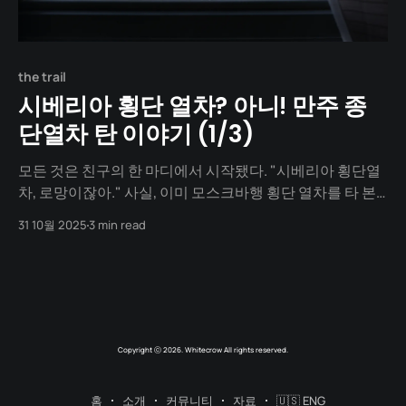
the trail
시베리아 횡단 열차? 아니! 만주 종
단열차 탄 이야기 (1/3)
모든 것은 친구의 한 마디에서 시작됐다. "시베리아 횡단열
차, 로망이잖아." 사실, 이미 모스크바행 횡단 열차를 타 본
친구였다. 이직으로 생긴 귀한 시간을 나와 함께 보내기로
31 10월 2025
3 min read
한 그에게, 똑같은 경험을 선물하고 싶지는 않았다. 뭔가 새
로운 것, 우리만이 할 수 있는 것. 머리를 맞대고 지도를 들여
다보던 중, 문득 그해가 3.1
Copyright ⓒ 2026. Whitecrow All rights reserved.
홈
소개
커뮤니티
자료
🇺🇸 ENG