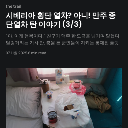
the trail
시베리아 횡단 열차? 아니! 만주 종
단열차 탄 이야기 (3/3)
"야, 이게 행복이다." 친구가 맥주 한 모금을 넘기며 말했다.
덜컹거리는 기차 안, 총을 든 군인들이 지키는 통제된 플랫
폼에서 역무원을 졸라 겨우 얻어낸 하얼빈 맥주 한 캔. 그 한
07 11월 2025
6 min read
모금이 우리 여행의 모든 것을 말해주고 있었다. 국경은 그
야말로 거대한 장벽이었다. 러시아 자바이칼스크에서 5시
간, 중국 만저우리에서 또 5시간. 걸어서 5분이면