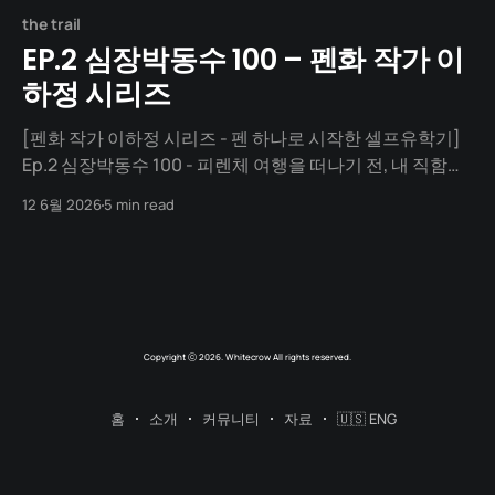
the trail
EP.2 심장박동수 100 – 펜화 작가 이
하정 시리즈
[펜화 작가 이하정 시리즈 - 펜 하나로 시작한 셀프유학기]
Ep.2 심장박동수 100 - 피렌체 여행을 떠나기 전, 내 직함은
기획자이자 UI 디자이너였다. 화면에 버튼을 배치하고, 사
12 6월 2026
5 min read
용자의 시선을 유도했다. '파란색 버튼이 클릭률이 높다'는
인지과학적 분석이나, '취소 버튼은 왼쪽에 두어야 한다'는
애플의 가이드라인. 그 정해진 규칙들이 어느
Copyright ⓒ 2026. Whitecrow All rights reserved.
홈
소개
커뮤니티
자료
🇺🇸 ENG