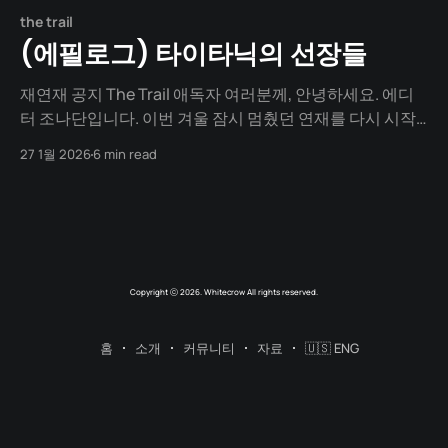
the trail
(에필로그) 타이타닉의 선장들
재연재 공지 The Trail 애독자 여러분께, 안녕하세요. 에디
터 조나단입니다. 이번 겨울 잠시 멈췄던 연재를 다시 시작
합니다. 여러분의 따뜻한 관심 덕분에 재정비를 마치고 다
27 1월 2026
6 min read
시 펜을 들었습니다. 그동안 애정 어린 눈으로 기다려 주셔
서 감사합니다. 더 좋은 글들로 찾아뵙겠습니다. The Trail
을 사랑해주셔서 감사합니다. -에디터. 조나단 드림-
______________ [Series: The Great Escape to
Great Britain]
Copyright ⓒ 2026. Whitecrow All rights reserved.
홈
소개
커뮤니티
자료
🇺🇸 ENG