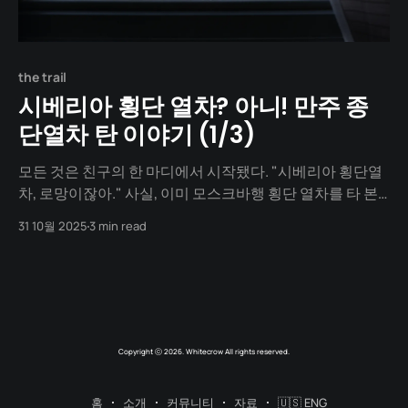
the trail
시베리아 횡단 열차? 아니! 만주 종
단열차 탄 이야기 (1/3)
모든 것은 친구의 한 마디에서 시작됐다. "시베리아 횡단열
차, 로망이잖아." 사실, 이미 모스크바행 횡단 열차를 타 본
친구였다. 이직으로 생긴 귀한 시간을 나와 함께 보내기로
31 10월 2025
3 min read
한 그에게, 똑같은 경험을 선물하고 싶지는 않았다. 뭔가 새
로운 것, 우리만이 할 수 있는 것. 머리를 맞대고 지도를 들여
다보던 중, 문득 그해가 3.1
Copyright ⓒ 2026. Whitecrow All rights reserved.
홈
소개
커뮤니티
자료
🇺🇸 ENG