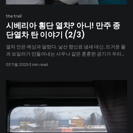
the trail
시베리아 횡단 열차? 아니! 만주 종
단열차 탄 이야기 (2/3)
열차 안은 예상과 달랐다. 낯선 향신료 냄새 대신, 뜨거운 물
과 보일러가 만들어내는 사우나 같은 훈훈한 공기가 우리를
감쌌다. 차(茶)의 나라답게 복도에서는 언제든 뜨거운 물을
03 11월 2025
3 min read
받을 수 있었다. 창밖은 온통 하얀 눈뿐이었다. 소리도, 거리
감도 없는 순백의 세상 위를, 우리는 규칙적인 철컹거림과
함께 유영했다. 세상과 완벽히 단절된 그 공간은 우리