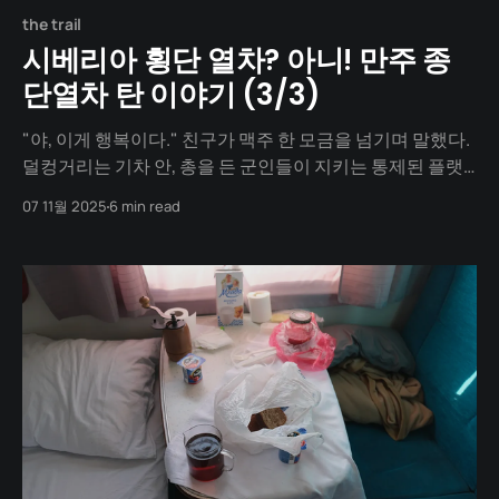
the trail
시베리아 횡단 열차? 아니! 만주 종
단열차 탄 이야기 (3/3)
"야, 이게 행복이다." 친구가 맥주 한 모금을 넘기며 말했다.
덜컹거리는 기차 안, 총을 든 군인들이 지키는 통제된 플랫
폼에서 역무원을 졸라 겨우 얻어낸 하얼빈 맥주 한 캔. 그 한
07 11월 2025
6 min read
모금이 우리 여행의 모든 것을 말해주고 있었다. 국경은 그
야말로 거대한 장벽이었다. 러시아 자바이칼스크에서 5시
간, 중국 만저우리에서 또 5시간. 걸어서 5분이면