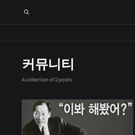
커뮤니티
A collection of 2 posts