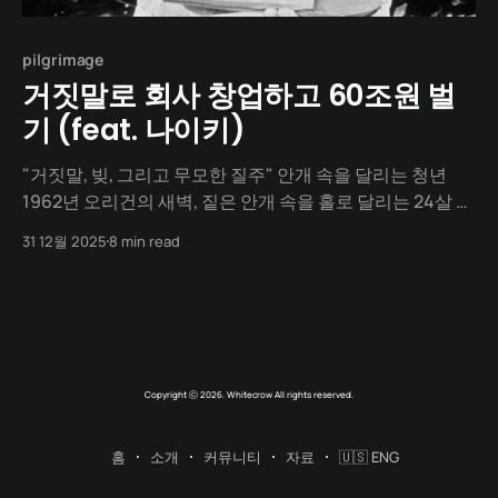
pilgrimage
거짓말로 회사 창업하고 60조원 벌
기 (feat. 나이키)
"거짓말, 빚, 그리고 무모한 질주" 안개 속을 달리는 청년
1962년 오리건의 새벽, 짙은 안개 속을 홀로 달리는 24살 청
년이 있다. 명문 스탠포드 경영대학원 졸업장도, 회계사 자
31 12월 2025
8 min read
격증도 그의 심장을 뛰게 하진 못했다. 그의 머릿속을 지배
한 건 오직 하나의 미친 아이디어. "일본 카메라가 독일 카메
라를 이겼듯, 일본 러닝화가 세계를
Copyright ⓒ 2026. Whitecrow All rights reserved.
홈
소개
커뮤니티
자료
🇺🇸 ENG