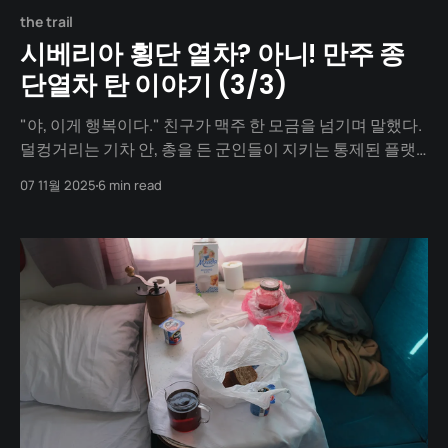
the trail
시베리아 횡단 열차? 아니! 만주 종
단열차 탄 이야기 (3/3)
"야, 이게 행복이다." 친구가 맥주 한 모금을 넘기며 말했다.
덜컹거리는 기차 안, 총을 든 군인들이 지키는 통제된 플랫
폼에서 역무원을 졸라 겨우 얻어낸 하얼빈 맥주 한 캔. 그 한
07 11월 2025
6 min read
모금이 우리 여행의 모든 것을 말해주고 있었다. 국경은 그
야말로 거대한 장벽이었다. 러시아 자바이칼스크에서 5시
간, 중국 만저우리에서 또 5시간. 걸어서 5분이면