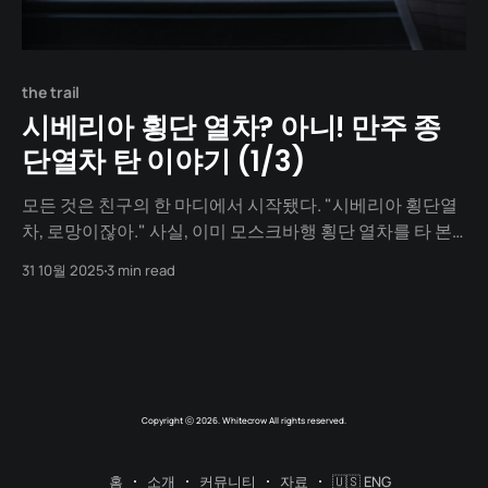
the trail
시베리아 횡단 열차? 아니! 만주 종
단열차 탄 이야기 (1/3)
모든 것은 친구의 한 마디에서 시작됐다. "시베리아 횡단열
차, 로망이잖아." 사실, 이미 모스크바행 횡단 열차를 타 본
친구였다. 이직으로 생긴 귀한 시간을 나와 함께 보내기로
31 10월 2025
3 min read
한 그에게, 똑같은 경험을 선물하고 싶지는 않았다. 뭔가 새
로운 것, 우리만이 할 수 있는 것. 머리를 맞대고 지도를 들여
다보던 중, 문득 그해가 3.1
Copyright ⓒ 2026. Whitecrow All rights reserved.
홈
소개
커뮤니티
자료
🇺🇸 ENG