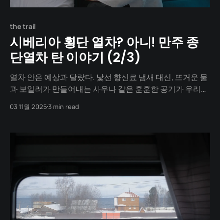
the trail
시베리아 횡단 열차? 아니! 만주 종
단열차 탄 이야기 (2/3)
열차 안은 예상과 달랐다. 낯선 향신료 냄새 대신, 뜨거운 물
과 보일러가 만들어내는 사우나 같은 훈훈한 공기가 우리를
감쌌다. 차(茶)의 나라답게 복도에서는 언제든 뜨거운 물을
03 11월 2025
3 min read
받을 수 있었다. 창밖은 온통 하얀 눈뿐이었다. 소리도, 거리
감도 없는 순백의 세상 위를, 우리는 규칙적인 철컹거림과
함께 유영했다. 세상과 완벽히 단절된 그 공간은 우리