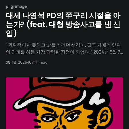
pilgrimage
대세 나영석 PD의 쭈구리 시절을 아
는가? (feat. 대형 방송사고를 낸 신
입)
"권위적이지 못하고 낯을 가리던 성격이, 결국 카메라 앞뒤
의 경계를 허문 가장 강력한 장점이 되었다." 2024년 5월 7
일. 제60회 백상예술대상 무대. 보통의 연출자라면 작품상
08 7월 2026
10 min read
이나 연출상 후보에 오르는 것이 당연한 자리입니다. 하지
만 한 남자가 'TV 부문 남자 예능상(예능인상)' 수상자로 호
명되어 무대에 오릅니다. 그는 다름 아닌 대한민국의 스타