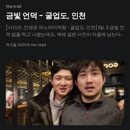
the trail
금빛 언덕 - 굴업도, 인천
[시리즈. 인생은 파노라마처럼 - 굴업도, 인천] Ep. 2 금빛 언
덕 밥을 먹고 나왔는데도, 벽에 걸린 사진이 마음에 남는다.
사진 속 젊은 얼굴 둘, 그리고 바로 옆 주름진 얼굴 둘. 옆에
16 5월 2026
6 min read
선 배낭을 고쳐 메는 오래된 친구가 있다. 개머리언덕으로
가는 길. 생전 처음 보는 이 곳의 빛깔이 어딘가 익숙하다. 금
빛 봄. 대낮의 태양은