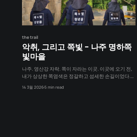
the trail
악취, 그리고 쪽빛 - 나주 명하쪽
빛마을
나주. 영산강 자락. 쪽이 자라는 이곳. 이곳에 오기 전,
내가 상상한 쪽염색은 정갈하고 섬세한 손길이었다.
하얀 모시가 푸른 물에 잠기는 우아한 정적. 쿵쿵쿵!
14 3월 2026
5 min read
"일어나셔야돼요!" 해가 뜨기 전부터 문을 두드리는
소리가 방 전체를 울리고 사라졌다. 전날 하루내 운전
을 한지라 잠에서 미처 다 깨지도 못한 채 옷만 챙겨입
고 밖으로 향한다.