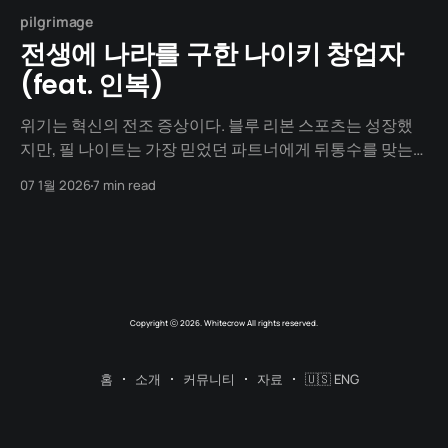
pilgrimage
전생에 나라를 구한 나이키 창업자
(feat. 인복)
위기는 혁신의 전조 증상이다. 블루 리본 스포츠는 성장했
지만, 필 나이트는 가장 믿었던 파트너에게 뒤통수를 맞는
다. 공급처의 배신, 은행의 거래 중단. 잘나가던 청년 사업가
07 1월 2026
7 min read
는 하루아침에 모든 것을 잃을 위기에 처했다. "폐망하게 될
것인가, 아니면 내 이름을 걸고 싸울 것인가." 절체절명의 순
간, 그는 자신만의 제국을 세우기로 결심한다. 마감 시간에
쫓겨
Copyright ⓒ 2026. Whitecrow All rights reserved.
홈
소개
커뮤니티
자료
🇺🇸 ENG