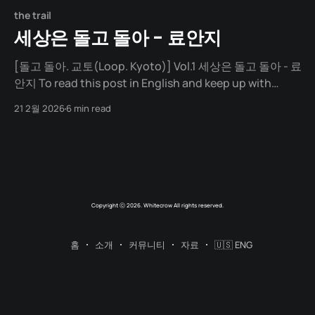
the trail
세상은 돌고 돌아 - 료안지
[돌고 돌아. 교토(Loop. Kyoto)] Vol.1 세상은 돌고 돌아 - 료
안지 To read this post in English and keep up with
future articles, please check out the author's blog. 30
21 2월 2026
6 min read
년 전 "비오는 교토. 료안지에서 젖은 옷을 아랑곳하지 않고
석정*을 바라보았지. 그날 '난 왜 여기와 있을까?
Copyright ⓒ 2026. Whitecrow All rights reserved.
홈
소개
커뮤니티
자료
🇺🇸 ENG