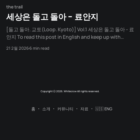
the trail
세상은 돌고 돌아 - 료안지
[돌고 돌아. 교토(Loop. Kyoto)] Vol.1 세상은 돌고 돌아 - 료
안지 To read this post in English and keep up with
future articles, please check out the author's blog. 30
21 2월 2026
6 min read
년 전 "비오는 교토. 료안지에서 젖은 옷을 아랑곳하지 않고
석정*을 바라보았지. 그날 '난 왜 여기와 있을까?
Copyright ⓒ 2026. Whitecrow All rights reserved.
홈
소개
커뮤니티
자료
🇺🇸 ENG