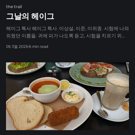
the trail
그날의 헤이그
헤이그 특사 헤이그 특사. 이상설, 이준, 이위종. 시험에 나와
외웠던 이름들. 귀에 피가 나도록 듣고, 시험을 치르기 위해
외우다보니 감동은 사라지고, 마음 속엔 짜증이라는 감정까
06 3월 2026
6 min read
지 일었다. '아 뭐가 이렇게 많은거야.' 부끄러움을 무릅쓰고
이렇게 고백하는 것은, 첫째는 순국선열들에 대한 일종의
속죄일 것이요. 시험이라는 틀에서 벗어나 새로이 만난 과
거에서 느낀