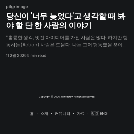
pilgrimage
당신이 '너무 늦었다'고 생각할 때 봐
야 할 단 한 사람의 이야기
"훌륭한 생각, 멋진 아이디어를 가진 사람은 많다. 하지만 행
동하는(Action) 사람은 드물다. 나는 그저 행동했을 뿐이
다." 65세 노인이 가진 것이라곤 낡은 승용차 한 대와 트렁
11 2월 2026
5 min read
크에 실린 압력 솥 덩그러니 하나. 우리는 보통 은퇴를 생각
할 나이에, 샌더스는 '생존'을 위한 가장 무모한 여행을 떠납
니다. 우리가 아는 KFC의
Copyright ⓒ 2026. Whitecrow All rights reserved.
홈
소개
커뮤니티
자료
🇺🇸 ENG