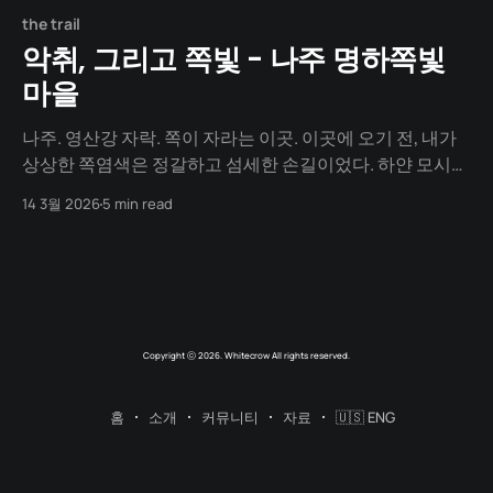
the trail
악취, 그리고 쪽빛 - 나주 명하쪽빛
마을
나주. 영산강 자락. 쪽이 자라는 이곳. 이곳에 오기 전, 내가
상상한 쪽염색은 정갈하고 섬세한 손길이었다. 하얀 모시가
푸른 물에 잠기는 우아한 정적. 쿵쿵쿵! "일어나셔야돼요!"
14 3월 2026
5 min read
해가 뜨기 전부터 문을 두드리는 소리가 방 전체를 울리고
사라졌다. 전날 하루내 운전을 한지라 잠에서 미처 다 깨지
도 못한 채 옷만 챙겨입고 밖으로 향한다.
Copyright ⓒ 2026. Whitecrow All rights reserved.
홈
소개
커뮤니티
자료
🇺🇸 ENG