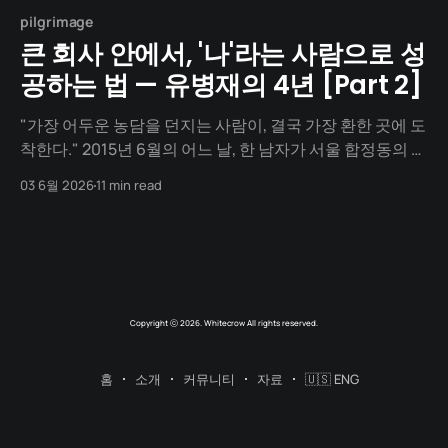
pilgrimage
큰 회사 안에서, '나'라는 사람으로 성
공하는 법 — 유병재의 4년 [Part 2]
"가장 어두운 농담을 던지는 사람이, 결국 가장 환한 곳에 도
착한다." 2015년 6월의 어느 날, 한 남자가 서울 합정동의 한
사옥 앞에 섭니다. 그가 들어선 건물은 빅뱅(Big Bang)과
03 6월 2026
11 min read
2NE1이 매일 출근하던 한국에서 가장 화려한 음악 회사, YG
엔터테인먼트. 그의 손에 들린 것은 마이크가 아닙니다. 짧
은 농담이 빼곡히 적힌
Copyright ⓒ 2026. Whitecrow All rights reserved.
홈
소개
커뮤니티
자료
🇺🇸 ENG