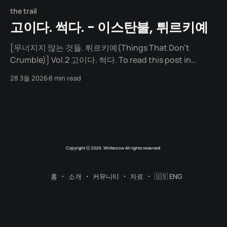
the trail
고이다. 썩다. - 이스탄불, 튀르키예
[무너지지 않는 것들. 튀르키예(Things That Don't
Crumble)] Vol.2 고이다. 썩다. To read this post in
English and keep up with future articles, please check
28 3월 2026
8 min read
out the author's blog. 느낌 성당 건물에 이슬람 문양과 장
식들. 조화와 부조화의 묘한 긴장감. 라마단이었다. 아무도
금식하지 않았다. 자유로운 복장.
Copyright ⓒ 2026. Whitecrow All rights reserved.
홈
소개
커뮤니티
자료
🇺🇸 ENG