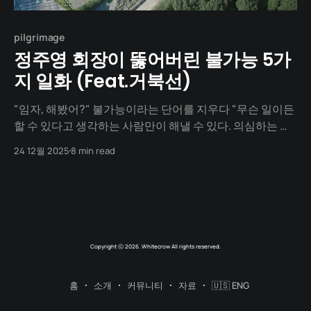
pilgrimage
정주영 회장이 뚫어버린 불가능 5가
지 일화 (Feat.거북선)
"임자, 해봤어?" 불가능이라는 단어를 지우다 "무슨 일이든
할 수 있다고 생각하는 사람만이 해낼 수 있다. 의심하는 사
람은 시작조차 못 한다." 전쟁이 끝난 국토는 폐허였다. 자원
24 12월 2025
8 min read
도, 기술도, 돈도 없었다. 있는 것이라곤 "잘 살아보세"라는
절박함뿐이었다. 남들은 "안 된다", "미쳤다", "상식
Copyright ⓒ 2026. Whitecrow All rights reserved.
홈
소개
커뮤니티
자료
🇺🇸 ENG