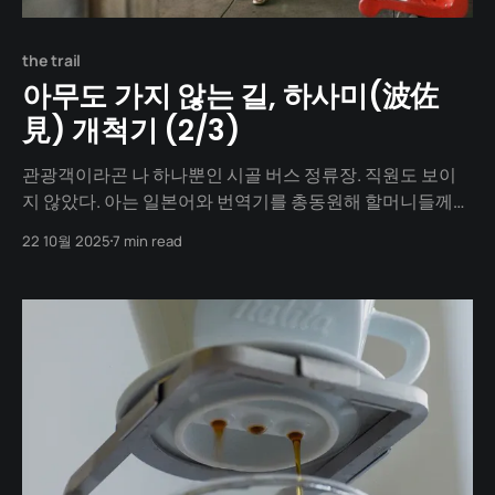
the trail
아무도 가지 않는 길, 하사미(波佐
見) 개척기 (2/3)
관광객이라곤 나 하나뿐인 시골 버스 정류장. 직원도 보이
지 않았다. 아는 일본어와 번역기를 총동원해 할머니들께
물어봐도 "글쎄..." 하는 표정. 아무리 마음을 비우고 간다고
22 10월 2025
7 min read
했지만, 도자기 마을에 대한 잔뜩 기대에 부푼 마음은 어쩔
수가 없나보다. 구글 지도에 나와있던 버스 시간(사실 이것
조차 확신이 없었다)은 다가오는데 이대로 허탕인가 싶어
아찔했다.