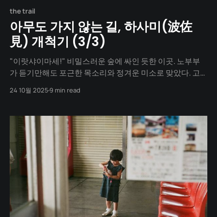
the trail
아무도 가지 않는 길, 하사미(波佐
見) 개척기 (3/3)
"이랏샤이마세!" 비밀스러운 숲에 싸인 듯한 이곳. 노부부
가 듣기만해도 포근한 목소리와 정겨운 미소로 맞았다. 고
즈넉한 스시젠 입구 일인당 1만 원 남짓한 스시는 그야말로
24 10월 2025
9 min read
완벽했다. 맛은 리뷰 그대로, 아니 그 이상이었다고 자신할
정도. 밥알 하나하나가 살아 움직이는 듯한 완벽한 '초밥', 신
선하고 두툼한 숙성회, 그리고 오리지널의 품격이 느껴지는
나가사키