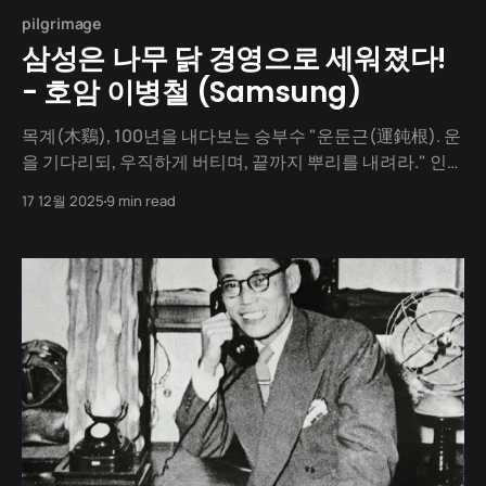
pilgrimage
삼성은 나무 닭 경영으로 세워졌다!
- 호암 이병철 (Samsung)
목계(木鷄), 100년을 내다보는 승부수 "운둔근(運鈍根). 운
을 기다리되, 우직하게 버티며, 끝까지 뿌리를 내려라." 인생
의 황혼기, 그는 편안한 노후 대신 가장 위험한 도박을 선택
17 12월 2025
9 min read
했습니다. 바로 '반도체'였습니다. 그 당시 주변 사람들은 모
두가 미쳤다고 했습니다. 하지만 이병철의 눈은 당장의 이
익이 아닌, 10, 20년 뒤, 아니 100년 뒤를