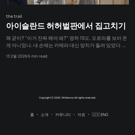
the trail
아이슬란드 허허벌판에서 집고치기
왜 굳이? "이거 진짜 해야 돼?" 영하 15도. 오로라를 보러 온
게 아니었나. 내 손에는 카메라 대신 망치가 들려 있었다. 우
리의 마지막 미션은 '집 짓기'였다. 워크캠프 참가자가 늘어
13 2월 2026
5 min read
나 기존 오두막으로는 감당이 안 된다고 했다. 우리는 2주 뒤
면 떠난다. 이 집이 완성되어도 나는 여기서 단 하루도
Copyright ⓒ 2026. Whitecrow All rights reserved.
홈
소개
커뮤니티
자료
🇺🇸 ENG