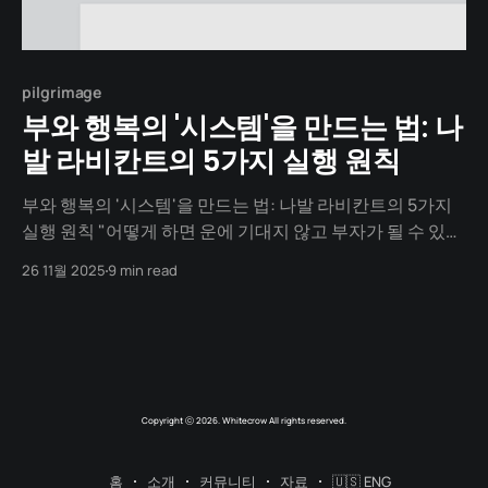
pilgrimage
부와 행복의 '시스템'을 만드는 법: 나
발 라비칸트의 5가지 실행 원칙
부와 행복의 '시스템'을 만드는 법: 나발 라비칸트의 5가지
실행 원칙 "어떻게 하면 운에 기대지 않고 부자가 될 수 있을
까?" 이것이 나발 라비칸트의 평생 질문이었습니다. 그는
26 11월 2025
9 min read
지난 편에서 다뤘듯이 Epinions에서 모든 것을 잃은 후, 다
시는 운이나 타인에게 휘둘리지 않는 '시스템'을 만들기로
결심합니다. '
Copyright ⓒ 2026. Whitecrow All rights reserved.
홈
소개
커뮤니티
자료
🇺🇸 ENG