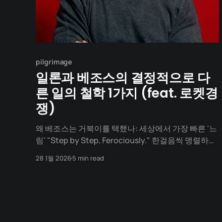
pilgrimage
일론과 베조스의 결정적으로 다
른 일의 철학 1가지 (feat. 로켓경
쟁)
왜 베조스는 거북이를 택했나: 세상에서 가장 빠른 '느
림' "Step by Step, Ferociously." 한걸음씩 맹렬하게
텍사스 서부, 밴 혼(Van Horn)이라는 황무지가 있습
28 1월 2026
5 min read
니다. 인구 2,000명의 이 작은 마을에서 차를 타고 더
깊은 사막으로 들어가면, 베조스가 2004년에 사들인
거대한 땅 '코른 랜치(Corn Ranch)'