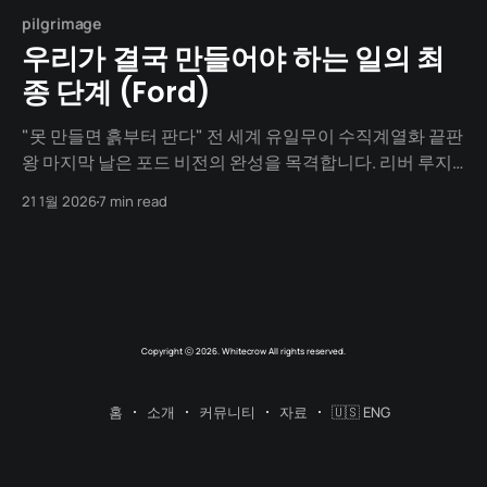
pilgrimage
우리가 결국 만들어야 하는 일의 최
종 단계 (Ford)
"못 만들면 흙부터 판다" 전 세계 유일무이 수직계열화 끝판
왕 마지막 날은 포드 비전의 완성을 목격합니다. 리버 루지
공장은 원자재부터 완제품까지 모든 것을 한곳에서 해결하
21 1월 2026
7 min read
는 거대한 산업 도시였습니다. 그리고 그는 멈추지 않고 교
육, 의료, 자연으로 그의 철학을 확장했습니다. 비즈니스가
어떻게 사회 전체를 재설계할 수 있는지, 알아보러 가시죠!
1. 리버
Copyright ⓒ 2026. Whitecrow All rights reserved.
홈
소개
커뮤니티
자료
🇺🇸 ENG