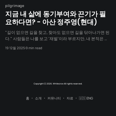
pilgrimage
지금 내 삶에 동기부여와 끈기가 필
요하다면? - 아산 정주영(현대)
"길이 없으면 길을 찾고, 찾아도 없으면 길을 닦아나가면 된
다." 사람들은 나를 보고 '재벌'이라 부르지만, 내 본적은 평
생 '노동자'였다. 나는 강원도 통천의 가난한 농사꾼 아들로
19 12월 2025
9 min read
태어났다. 배운 것도 없고, 가진 것도 없었다. 내 자산이라고
는 튼튼한 몸뚱이 하나와 신용 밖에 없었다. 오늘 자네를 데
려갈
Copyright ⓒ 2026. Whitecrow All rights reserved.
홈
소개
커뮤니티
자료
🇺🇸 ENG