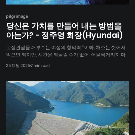
pilgrimage
당신은 가치를 만들어 내는 방법을
아는가? - 정주영 회장(Hyundai)
고정관념을 깨부수는 야성의 창의력 "이봐, 채소는 씻어서
먹으면 되지만, 시간은 되돌릴 수가 없어. 어물쩍거리지 마."
그는 일흔이 넘은 나이에도 현장을 좋아했다. 아늑한 집 푹
26 12월 2025
7 min read
신한 소파보다 흙먼지 날리는 공사판에서 그는 살아있음을
느꼈다고 한다. 남들이 해결 못 하는 난제를 엉뚱하고 창의
적인 방법으로 돌파할 때의 그 짜릿한 쾌감! 그것이 정주영
회장에게는 살아