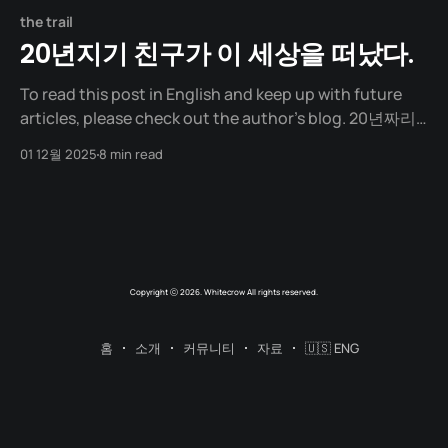
the trail
20년지기 친구가 이 세상을 떠났다.
To read this post in English and keep up with future
articles, please check out the author's blog. 20년짜리
고요함 20년 강산이 두 번 변하는 시간 동안 내 곁을 지켜준
01 12월 2025
8 min read
작은 생명, 바바가 무지개 다리를 건넜다. 내 친구를 닮은 구
름 녀석이 떠난 자리는 거대했다. 집안 곳곳에 남은 온기,
Copyright ⓒ 2026. Whitecrow All rights reserved.
홈
소개
커뮤니티
자료
🇺🇸 ENG