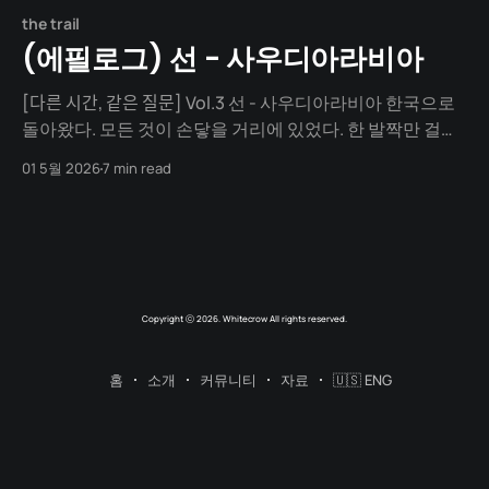
the trail
(에필로그) 선 - 사우디아라비아
[다른 시간, 같은 질문] Vol.3 선 - 사우디아라비아 한국으로
돌아왔다. 모든 것이 손닿을 거리에 있었다. 한 발짝만 걸으
면 편의점이 나오고, 두 발짝이면 카페가 나왔다. 아등바등
01 5월 2026
7 min read
출근 첫날부터 숨이 찼다. 사우디에서와는 전혀 다른 이유
로. 사무실은 옛 증권거래소 같았다. 고성이 오가고, 모니터
불빛이 번쩍이고, 모두가 쉬지 않고 달렸다. 밀려든 업무를
처리하며, 라마단의
Copyright ⓒ 2026. Whitecrow All rights reserved.
홈
소개
커뮤니티
자료
🇺🇸 ENG