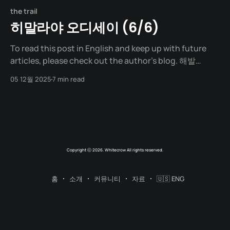
the trail
히말라야 오디세이 (6/6)
To read this post in English and keep up with future
articles, please check out the author's blog. 해발
5,416m. 토롱라 패스의 정상. "사진 찍었으면 빨리 내려가
05 12월 2025
7 min read
요! 동상 걸립니다!" 가이드는 있는 힘껏 소리쳤지만, 바람
소리에 묻혀 흩어지듯 사라졌다. 우리가 상상했던 정복의
환희는 그곳에 없었다. 미친
Copyright ⓒ 2026. Whitecrow All rights reserved.
홈
소개
커뮤니티
자료
🇺🇸 ENG